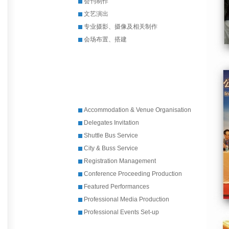
会刊制作
文艺演出
专业摄影、摄像及相关制作
会场布置、搭建
Accommodation & Venue Organisation
Delegates Invitation
Shuttle Bus Service
City & Buss Service
Registration Management
Conference Proceeding Production
Featured Performances
Professional Media Production
Professional
Events Set-up