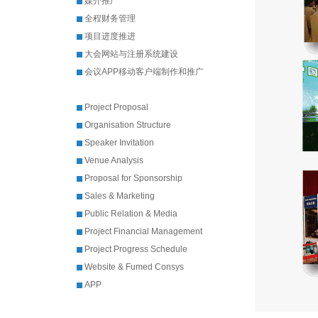
媒介推广
全程财务管理
项目进度推进
大会网站与注册系统建设
会议APP移动客户端制作和推广
Project Proposal
Organisation Structure
Speaker Invitation
Venue Analysis
Proposal for Sponsorship
Sales & Marketing
Public Relation & Media
Project Financial Management
Project Progress Schedule
Website & Fumed Consys
APP